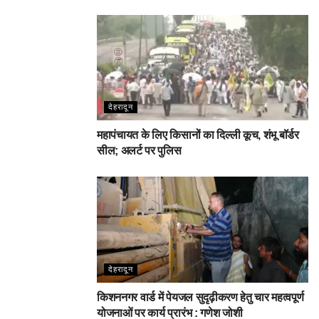
देहरादून
महापंचायत के लिए किसानों का दिल्ली कूच, शंभू बॉर्डर
सील; अलर्ट पर पुलिस
देहरादून
किशननगर वार्ड में पेयजल सुदृढ़ीकरण हेतु चार महत्वपूर्ण
योजनाओं पर कार्य प्रारंभ : गणेश जोशी