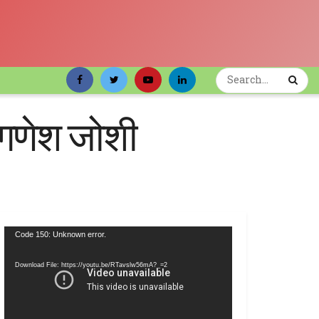
ी गणेश जोशी
Video
Code 150: Unknown error.
Player
Download File: https://youtu.be/RTavslw56mA?_=2