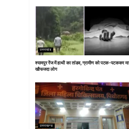
o
p
k
p
उत्तराखंड
श्यामपुर रेंज में हाथी का तांडव, ग्रामीण को पटक-पटककर मा
खौफजदा लोग
उत्तराखण्ड