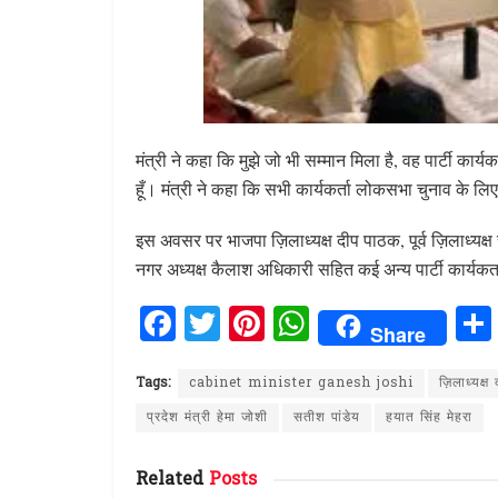
मंत्री ने कहा कि मुझे जो भी सम्मान मिला है, वह पार्टी कार्
हूँ। मंत्री ने कहा कि सभी कार्यकर्ता लोकसभा चुनाव के ल
इस अवसर पर भाजपा ज़िलाध्यक्ष दीप पाठक, पूर्व ज़िलाध्यक्ष र
नगर अध्यक्ष कैलाश अधिकारी सहित कई अन्य पार्टी कार्यकर्
F
T
Pi
W
Share
a
w
n
h
ce
it
te
at
Tags:
cabinet minister ganesh joshi
ज़िलाध्यक्
b
te
re
s
प्रदेश मंत्री हेमा जोशी
सतीश पांडेय
हयात सिंह मेहरा
o
r
st
A
Related
Posts