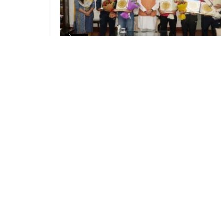
देहरादून
पिथौरागढ़ की मुक्केबाज निकिता, काजल और आरती ने किया
देश का नाम रोशन, सीएम धामी ने किया सम्मानित