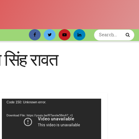
न सिंह रावत
Video
Code 150: Unknown error.
Player
Download File: https://youtu.be/RTavslw56mA?_=1