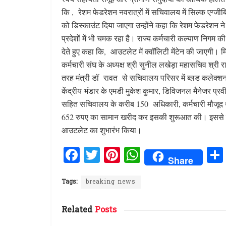
कि , रेशम फेडरेशन नवरात्रों में सचिवालय में सिल्क एग
को डिस्काउंट दिया जाएगा उन्होंने कहा कि रेशम फेडरेशन न
प्रदेशों में भी चमक रहा है। राज्य कर्मचारी कल्याण निगम 
देते हुए कहा कि, आउटलेट में क्वॉलिटी मेंटेन की जाएगी
कर्मचारी संघ के अध्यक्ष श्री सुनील लखेड़ा महासचिव श्
तरह मंत्री डॉ रावत से सचिवालय परिसर में ब्लड कलेक्श
केंद्रीय भंडार के एमडी मुकेश कुमार, डिविजनल मैनेजर प्र
सहित सचिवालय के करीब 150 अधिकारी, कर्मचारी मौजूद 
652 रुपए का सामान खरीद कर इसकी शुरूआत की। इससे पूर्
आउटलेट का शुभारंभ किया।
F
T
Pi
W
Share
a
w
n
h
ce
it
te
at
Tags:
breaking news
b
te
re
s
Related
Posts
o
r
st
A