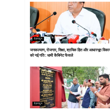
o
p
k
p
देहरादून
जनकल्याण, रोजगार, शिक्षा, श्रमिक हित और आधारभूत विक
को नई गति : धामी कैबिनेट फैसले
देहरादून