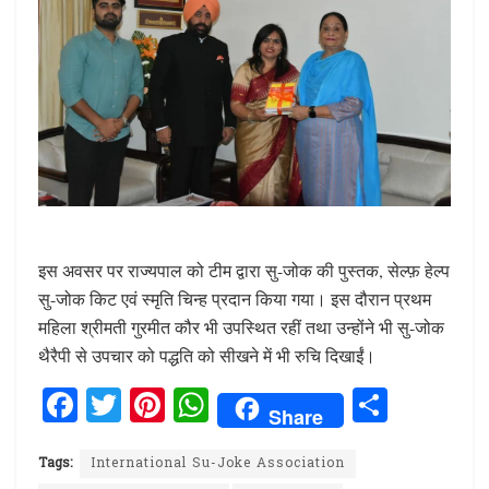
इस अवसर पर राज्यपाल को टीम द्वारा सु-जोक की पुस्तक, सेल्फ़ हेल्प
सु-जोक किट एवं स्मृति चिन्ह प्रदान किया गया। इस दौरान प्रथम
महिला श्रीमती गुरमीत कौर भी उपस्थित रहीं तथा उन्होंने भी सु-जोक
थैरैपी से उपचार को पद्धति को सीखने में भी रुचि दिखाईं।
F
T
Pi
W
S
Share
a
w
n
h
h
ce
it
te
at
ar
Tags:
International Su-Joke Association