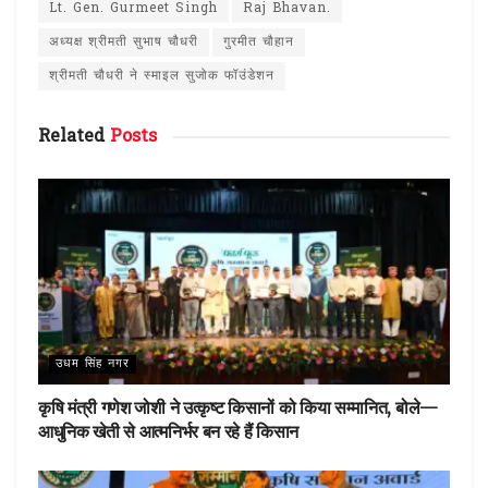
b
te
re
s
e
Lt. Gen. Gurmeet Singh
Raj Bhavan.
o
r
st
A
अध्यक्ष श्रीमती सुभाष चौधरी
गुरमीत चौहान
o
p
श्रीमती चौधरी ने स्माइल सुजोक फॉउंडेशन
k
p
Related
Posts
उधम सिंह नगर
कृषि मंत्री गणेश जोशी ने उत्कृष्ट किसानों को किया सम्मानित, बोले—
आधुनिक खेती से आत्मनिर्भर बन रहे हैं किसान