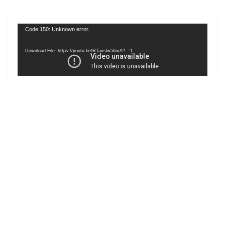
Video
Code 150: Unknown error.
Player
Download File: https://youtu.be/RTavslw56mA?_=1