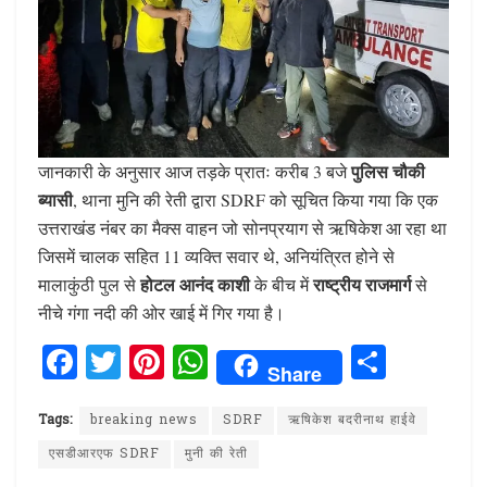
पुलिस चौकी
जानकारी के अनुसार आज तड़के प्रातः करीब 3 बजे
ब्यासी
, थाना मुनि की रेती द्वारा SDRF को सूचित किया गया कि एक
उत्तराखंड नंबर का मैक्स वाहन जो सोनप्रयाग से ऋषिकेश आ रहा था
जिसमें चालक सहित 11 व्यक्ति सवार थे, अनियंत्रित होने से
होटल आनंद काशी
राष्ट्रीय राजमार्ग
मालाकुंठी पुल से
के बीच में
से
नीचे गंगा नदी की ओर खाई में गिर गया है।
F
T
Pi
W
S
Share
a
w
n
h
h
ce
it
te
at
ar
Tags:
breaking news
SDRF
ऋषिकेश बदरीनाथ हाईवे
b
te
re
s
e
एसडीआरएफ SDRF
मुनी की रेती