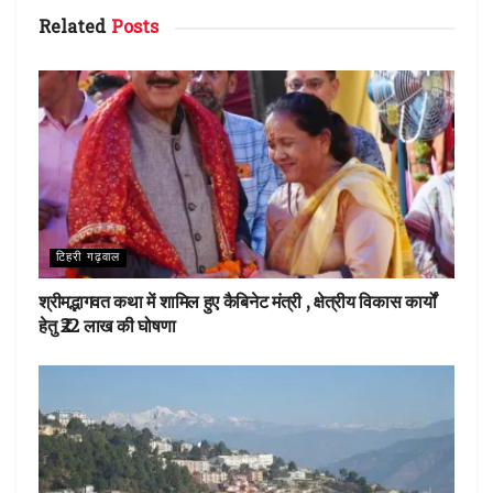
o
r
st
A
Related
Posts
o
p
k
p
टिहरी गढ़वाल
श्रीमद्भागवत कथा में शामिल हुए कैबिनेट मंत्री , क्षेत्रीय विकास कार्यों
हेतु ₹22 लाख की घोषणा