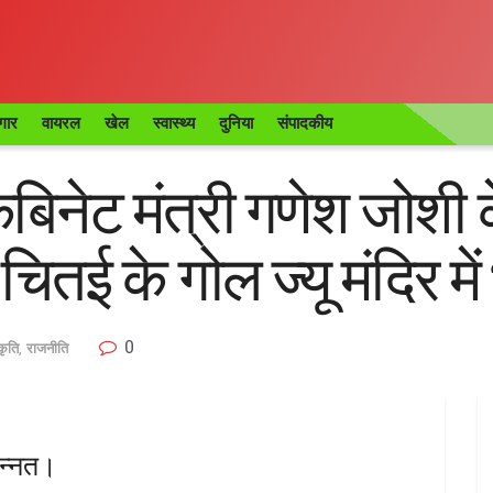
गार
वायरल
खेल
स्वास्थ्य
दुनिया
संपादकीय
कैबिनेट मंत्री गणेश जोशी 
ितई के गोल ज्यू मंदिर में
0
्कृति
,
राजनीति
मन्नत।