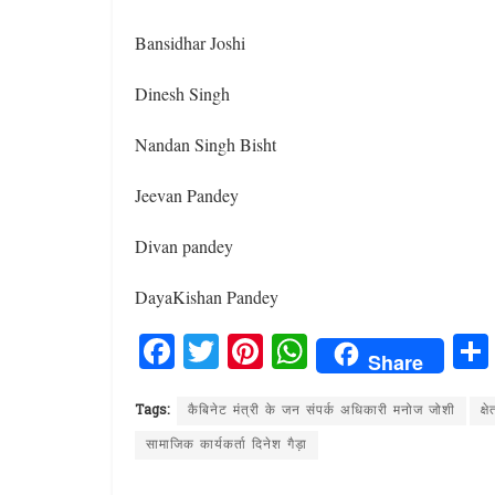
Bansidhar Joshi
Dinesh Singh
Nandan Singh Bisht
Jeevan Pandey
Divan pandey
DayaKishan Pandey
F
T
Pi
W
Share
a
w
n
h
ce
it
te
at
Tags:
कैबिनेट मंत्री के जन संपर्क अधिकारी मनोज जोशी
क्
b
te
re
s
सामाजिक कार्यकर्ता दिनेश गैड़ा
o
r
st
A