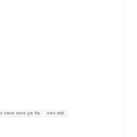
S
h
ar
षेत्र पंचायत सदस्य पूजा गैंडा
मनोज जोशी
e