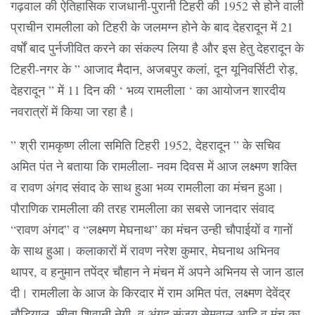
गढ़वाल की ऐतिहासिक राजधानी-पुरानी टिहरी की 1952 से होने वाली
प्राचीन रामलीला को टिहरी के जलमग्न होने के बाद देहरादून में 21
वर्षों बाद पुर्नजीवित करने का संकल्प लिया है और इस हेतु देहरादून के
टिहरी-नगर के ” आजाद मैदान, अजबपुर कलां, दून यूनिवर्सिटी रोड़,
देहरादून ” में 11 दिन की ‘ भव्य रामलीला ‘ का आयोजन शारदीय
नवरात्रों में किया जा रहा है।
” श्री रामकृष्ण लीला समिति टिहरी 1952, देहरादून ” के सचिव
अमित पंत ने बताया कि रामलीला- नवम दिवस में आज लक्ष्मण शक्ति
व रावण अंगद संवाद के साथ हुआ भव्य रामलीला का मंचन हुआ।
पौराणिक रामलीला की तरह रामलीला का सबसे जानदार संवाद
“रावण अंगद” व “लक्ष्मण मेघनाथ” का मंचन उन्ही चौपाईयों व गानों
के साथ हुआ। कलाकारों में रावण नरेश कुमार, मेघनाथ अभिनव
थापर, व हनुमान तपेंद्र चौहान ने मंचन में अपने अभिनय से जान डाल
दी। रामलीला के आज के किरदार में राम अमित पंत, लक्ष्मण देवेंद्र
नौडियाल, सीता शिवानी नेगी, व अंगद संजय सेमवाल,आदि व मंच का