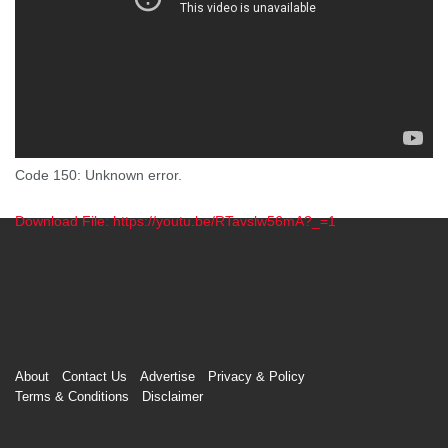
Code 150: Unknown error.
Download File: https://youtu.be/RTavslw56mA?_=1
00:00
About
Contact Us
Advertise
Privacy & Policy
Terms & Conditions
Disclaimer