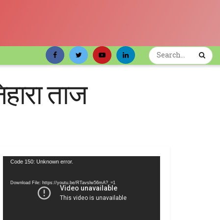
निहारा ताज
Video
Code 150: Unknown error.
Player
Download File: https://youtu.be/RTavslw56mA?_=1