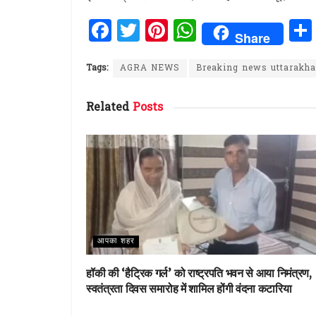
F
T
Pi
W
Share
a
w
n
h
ce
it
te
at
Tags:
AGRA NEWS
Breaking news uttarakh
b
te
re
s
Related
Posts
o
r
st
A
o
p
k
p
आपका शहर
हॉकी की ‘हैट्रिक गर्ल’ को राष्ट्रपति भवन से आया निमंत्रण,
स्वतंत्रता दिवस समारोह में शामिल होंगी वंदना कटारिया