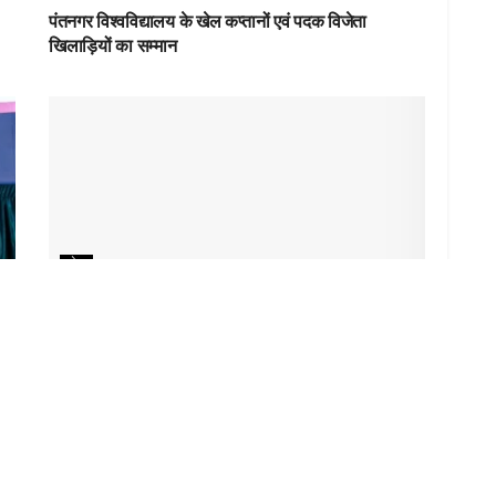
पंतनगर विश्वविद्यालय के खेल कप्तानों एवं पदक विजेता
खिलाड़ियों का सम्मान
खेल
या
देहरादून में Star’z CrossFit & Gym में पावर लिफ्टिंग
प्रतियोगिता संपन्न, रोहन सेमवाल और रश्मि भट्ट बने ओवरऑल
चैंपियन
LOAD MORE