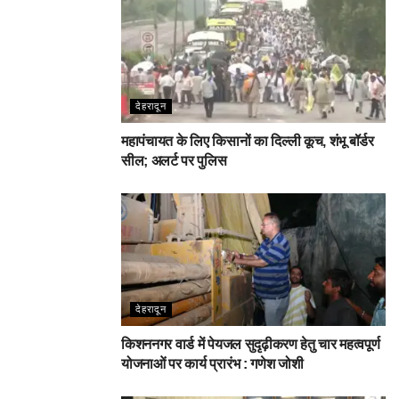
देहरादून
महापंचायत के लिए किसानों का दिल्ली कूच, शंभू बॉर्डर
सील; अलर्ट पर पुलिस
देहरादून
किशननगर वार्ड में पेयजल सुदृढ़ीकरण हेतु चार महत्वपूर्ण
योजनाओं पर कार्य प्रारंभ : गणेश जोशी