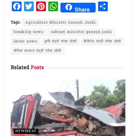
F
T
Pi
W
S
Share
a
w
n
h
h
ce
it
te
at
ar
Tags:
Agriculture Minister Ganesh Joshi
b
te
re
s
e
breaking news
cabinet minister ganesh joshi
o
r
st
A
latest news
कृषि मंत्री गणेश जोशी
कैबिनेट मंत्री गणेश जोशी
o
p
सैनिक कल्याण मंत्री गणेश जोशी
k
p
Related
Posts
NEWSBEAT