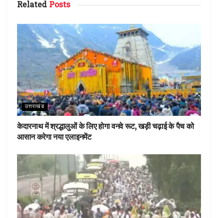
Related
Posts
o
r
st
A
o
p
k
p
उत्तराखंड
केदारनाथ में श्रद्धालुओं के लिए होगा वनवे रूट, खड़ी चढ़ाई के पैच को
आसान करेगा नया एलाइनमेंट