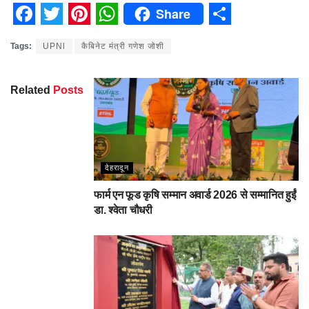
Share
Facebook
Twitter
Pinterest
WhatsApp
Share
Tags:
UPNl
कैबिनेट मंत्री गणेश जोशी
Related
Posts
देहरादून
फार्म एन फूड कृषि सम्मान अवार्ड 2026 से सम्मानित हुईं
डा. श्वेता चौधरी