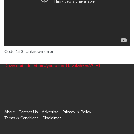
Code 150: Unknown error.
Download File: https://youtu.be/RTavslw56mA?_=1
00:00
About
Contact Us
Advertise
Privacy & Policy
Terms & Conditions
Disclaimer