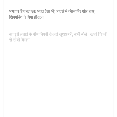
भगवान शिव का एक भक्त ऐसा भी, हादसे में गंवाया पैर और हाथ,
शिवभक्ति ने दिया हौसला
DEHARDUN
कानूनी लड़ाई के बीच निगमों से आई खुशखबरी, कर्मी बोले- ऊर्जा निगमों
से सीखें विभाग
DEHARDUN
उत्तराखंड कांग्रेस की नई कार्यकारिणी घोषित, इन नेताओं को मिली ये
जिम्मेदारी, 5 नई समितियां की गठित
उधम सिंह नगर