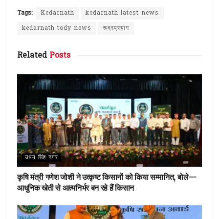
a
w
n
h
h
ce
it
te
at
ar
Tags:
Kedarnath
kedarnath latest news
b
te
re
s
e
kedarnath tody news
रूद्रप्रयाग
o
r
st
A
Related
Posts
o
p
k
p
उधम सिंह नगर
कृषि मंत्री गणेश जोशी ने उत्कृष्ट किसानों को किया सम्मानित, बोले—
आधुनिक खेती से आत्मनिर्भर बन रहे हैं किसान