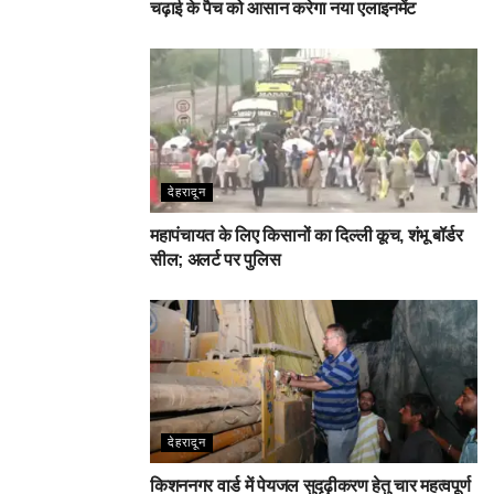
चढ़ाई के पैच को आसान करेगा नया एलाइनमेंट
देहरादून
महापंचायत के लिए किसानों का दिल्ली कूच, शंभू बॉर्डर
सील; अलर्ट पर पुलिस
देहरादून
किशननगर वार्ड में पेयजल सुदृढ़ीकरण हेतु चार महत्वपूर्ण