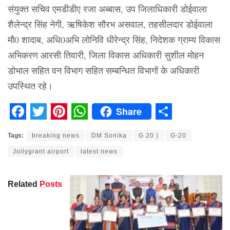
संयुक्त सचिव एमडीडीए रजा अब्बास, उप जिलाधिकारी डोईवाला
शैलेन्द्र सिंह नेगी, ऋषिकेश सौरभ असवाल, तहसीलदार डोईवाला
मौ0 शादाब, अधि0अभि लोनिवि धीरेन्द्र सिंह, निदेशक ग्राम्य विकास
अभिकरण आरसी तिवारी, जिला विकास अधिकारी सुशील मोहन
डोभाल सहित वन विभाग सहित सम्बन्धित विभागों के अधिकारी
उपस्थित रहे।
Share
Facebook
Twitter
Pinterest
WhatsApp
Share
Tags:
breaking news
DM Sonika
G 20 )
G-20
Jollygrant airport
latest news
Related
Posts