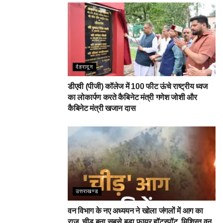
देहरादून
डीएवी (पीजी) कॉलेज में 100 फीट ऊंचे राष्ट्रीय ध्वज
का लोकार्पण करते कैबिनेट मंत्री गणेश जोशी और
कैबिनेट मंत्री खजान दास
उत्तराखण्ड
वन विभाग के नए अध्ययन ने खोला जंगलों में आग का
राज, चीड़ बना सबसे बड़ा फायर हॉटस्पॉट, मिश्रित वन