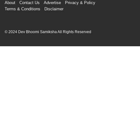
About
Contact Us
Advertise
Privacy & Policy
Terms & Conditions
Disclaimer
© 2024 Dev Bhoomi Samiksha All Rights Reserved