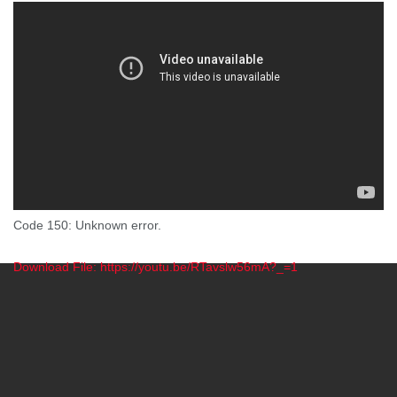
Code 150: Unknown error.
Download File: https://youtu.be/RTavslw56mA?_=1
00:00