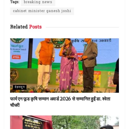
ce
it
te
at
ar
Tags:
breaking news
b
te
re
s
e
cabinet minister ganesh joshi
o
r
st
A
Related
Posts
o
p
k
p
देहरादून
फार्म एन फूड कृषि सम्मान अवार्ड 2026 से सम्मानित हुईं डा. श्वेता
चौधरी