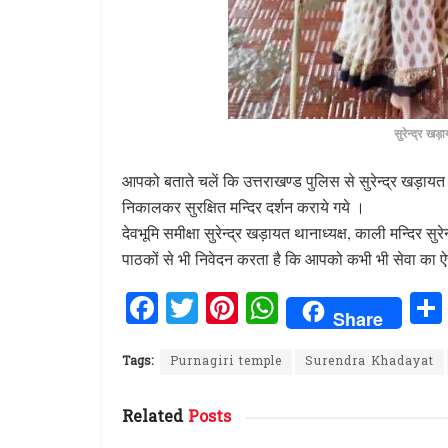
सुरेन्द्र खड़
आपको बताते चलें कि उत्तराखण्ड पुलिस से सुरेन्द्र खड़ायत थ
निकालकर सुरक्षित मन्दिर दर्शन कराये गये ।
देवभूमि समीक्षा सुरेन्द्र खड़ायत थानाध्यक्ष, काली मन्दिर 
पाठकों से भी निवेदन करता है कि आपको कभी भी सेवा का
F
T
Pi
W
Share
a
w
n
h
ce
it
te
at
Tags:
Purnagiri temple
Surendra Khadayat
b
te
re
s
Related
Posts
o
r
st
A