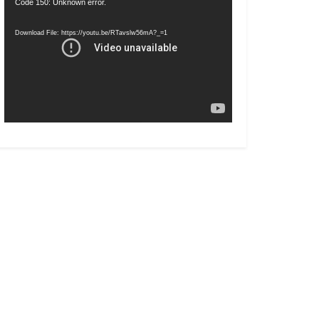
Video
Code 150: Unknown error.
Player
Download File: https://youtu.be/RTavslw56mA?_=1