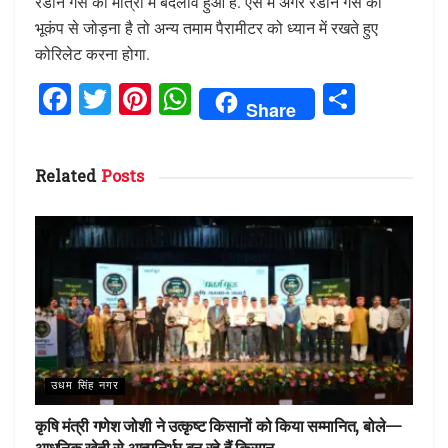
रेडॉन गैस की मात्रा में बदलाव हुआ है. ऐसे में अगर रेडॉन गैस को
भूकंप से जोड़ना है तो अन्य तमाम पैरामीटर को ध्यान में रखते हुए
कोरिलेट करना होगा.
F
T
Pi
W
S
Share
a
w
n
h
h
ce
it
te
at
ar
Related
Posts
b
te
re
s
e
o
r
st
A
o
p
k
p
उधम सिंह नगर
कृषि मंत्री गणेश जोशी ने उत्कृष्ट किसानों को किया सम्मानित, बोले—