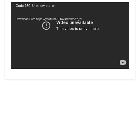
Video
Code 150: Unknown error.
Player
Download File: https://youtu.be/RTavslw56mA?_=1