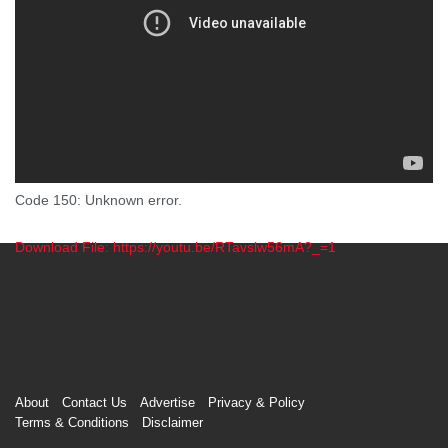
Code 150: Unknown error.
Download File: https://youtu.be/RTavslw56mA?_=1
00:00
About
Contact Us
Advertise
Privacy & Policy
Terms & Conditions
Disclaimer