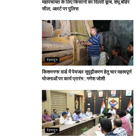
महापंचायत के लिए किसानों का दिल्ली कूच, शंभू बॉर्डर
सील; अलर्ट पर पुलिस
देहरादून
किशननगर वार्ड में पेयजल सुदृढ़ीकरण हेतु चार महत्वपूर्ण
योजनाओं पर कार्य प्रारंभ : गणेश जोशी
देहरादून