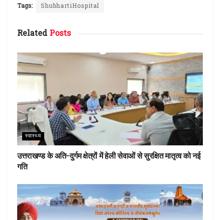
ce
it
te
at
ar
Tags:
ShubhartiHospital
b
te
re
s
e
Related
Posts
o
r
st
A
o
p
k
p
स्वास्थ्य
उत्तराखण्ड के अति-दुर्गम क्षेत्रों में हेली सेवाओं से सुरक्षित मातृत्व को नई
गति