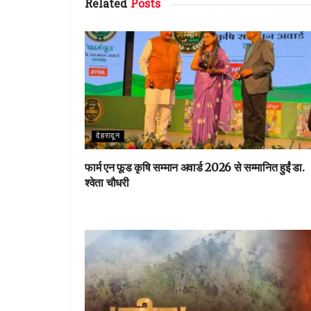
Related
Posts
o
r
st
A
o
p
k
p
देहरादून
फार्म एन फूड कृषि सम्मान अवार्ड 2026 से सम्मानित हुईं डा.
श्वेता चौधरी