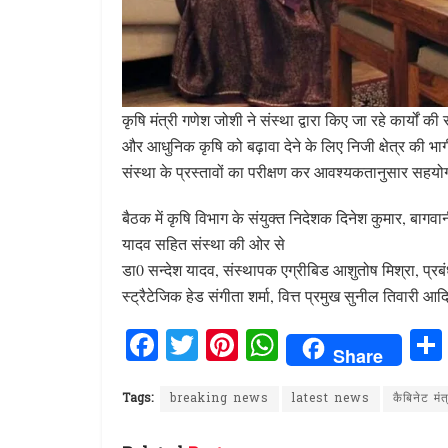
कृषि मंत्री गणेश जोशी ने संस्था द्वारा किए जा रहे कार्यो
और आधुनिक कृषि को बढ़ावा देने के लिए निजी क्षेत्र की भागी
संस्था के प्रस्तावों का परीक्षण कर आवश्यकतानुसार सहयो
बैठक में कृषि विभाग के संयुक्त निदेशक दिनेश कुमार, बागवा
यादव सहित संस्था की ओर से
डा0 सन्देश यादव, संस्थापक एग्रीबिड आशुतोष मिश्रा, प्रब
स्ट्रैटेजिक हेड संगीता शर्मा, वित्त प्रमुख सुनील तिवारी आ
F
T
Pi
W
Share
a
w
n
h
ce
it
te
at
Tags:
breaking news
latest news
कैबिनेट मं
b
te
re
s