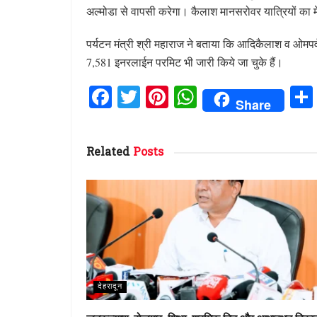
अल्मोडा से वापसी करेगा। कैलाश मानसरोवर यात्रियों का मे
पर्यटन मंत्री श्री महाराज ने बताया कि आदिकैलाश व ओमपर्
7,581 इनरलाईन परमिट भी जारी किये जा चुके हैं।
F
T
Pi
W
Share
a
w
n
h
ce
it
te
at
Related
Posts
b
te
re
s
o
r
st
A
o
p
k
p
देहरादून