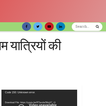
ाम यात्रियों की
Video
Code 150: Unknown error.
Player
Download File: https://youtu.be/RTavslw56mA?_=1