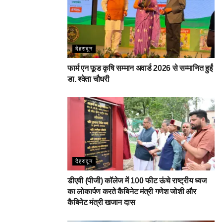
देहरादून
फार्म एन फूड कृषि सम्मान अवार्ड 2026 से सम्मानित हुईं
डा. श्वेता चौधरी
देहरादून
डीएवी (पीजी) कॉलेज में 100 फीट ऊंचे राष्ट्रीय ध्वज
का लोकार्पण करते कैबिनेट मंत्री गणेश जोशी और
कैबिनेट मंत्री खजान दास