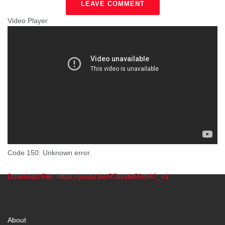
LEAVE COMMENT
Video Player
Code 150: Unknown error.
Download File: https://youtu.be/RTavslw56mA?_=1
00:00
About