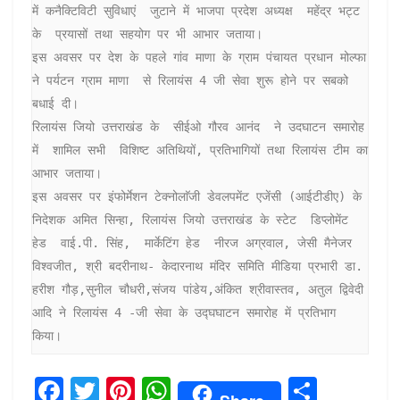
में कनैक्टिविटी सुविधाएं  जुटाने में भाजपा प्रदेश अध्यक्ष  महेंद्र भट्ट 
के  प्रयासों तथा सहयोग पर भी आभार जताया।

इस अवसर पर देश के पहले गांव माणा के ग्राम पंचायत प्रधान मोल्फा 
ने पर्यटन ग्राम माणा  से रिलायंस 4 जी सेवा शुरू होने पर सबको 
बधाई दी।

रिलायंस जियो उत्तराखंड के  सीईओ गौरव आनंद  ने उदघाटन समारोह 
में  शामिल सभी  विशिष्ट अतिथियों, प्रतिभागियों तथा रिलायंस टीम का 
आभार जताया।

इस अवसर पर इंफोर्मेशन टेक्नोलाॅजी डेवलपमेंट एजेंसी (आईटीडीए) के 
निदेशक अमित सिन्हा, रिलायंस जियो उत्तराखंड के स्टेट  डिप्लोमेंट 
हेड  वाई.पी. सिंह,  मार्केटिंग हेड  नीरज अग्रवाल, जेसी मैनेजर 
विश्वजीत, श्री बदरीनाथ- केदारनाथ मंदिर समिति मीडिया प्रभारी डा. 
हरीश गौड़,सुनील चौधरी,संजय पांडेय,अंकित श्रीवास्तव, अतुल द्विवेदी 
आदि ने रिलायंस 4 -जी सेवा के उद्घघाटन समारोह में प्रतिभाग 
F
T
Pi
W
S