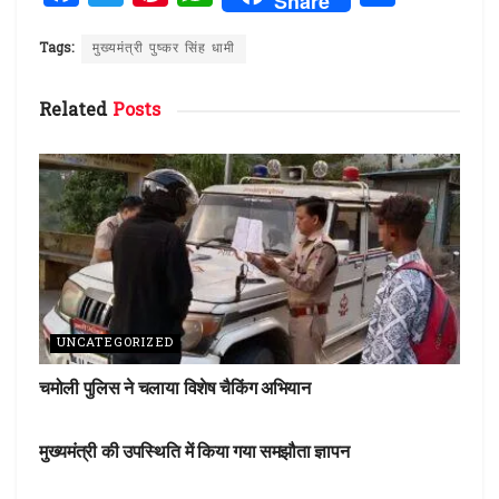
Share
a
w
n
h
h
ce
it
te
at
ar
Tags:
मुख्यमंत्री पुष्कर सिंह धामी
b
te
re
s
e
Related
Posts
o
r
st
A
o
p
k
p
UNCATEGORIZED
चमोली पुलिस ने चलाया विशेष चैकिंग अभियान
UNCATEGORIZED
मुख्यमंत्री की उपस्थिति में किया गया समझौता ज्ञापन
UNCATEGORIZED